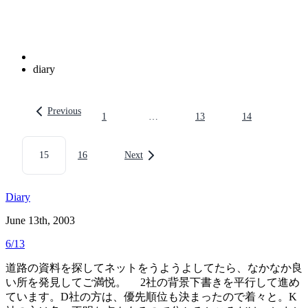
diary
Previous
1
…
13
14
投
15
16
Next
稿
の
Diary
ペ
June 13th, 2003
ー
6/13
ジ
道路の資料を探してネットをうようよしてたら、なかなか良
送
い所を発見してご満悦。 2社の背景下書きを平行して進め
り
ています。D社の方は、優先順位も決まったので着々と。K