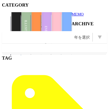
CATEGORY
送
MEMO
り
Books
ILLUSTRATION
ARCHIVE
Illustration
Books
ZINE
EVENT
ILLUSTRATION
PHOTO
年を選択
PHOTO
OPEN Books
OPEN Photo
OPEN ZINE
DIARY
OPEN
2026 (23)
2025 (22)
2009 (13)
2008 (16)
2007 (10)
2024 (11)
2011 (13)
年を選択
2023 (1)
2022 (1)
2021 (2)
2020 (6)
2019 (5)
2018 (3)
2017 (2)
2016 (5)
2015 (5)
2014 (1)
2012 (6)
2010 (6)
2006 (9)
2005 (8)
ZINE
Books
2004 (23)
Illustration
2003 (43)
TAG