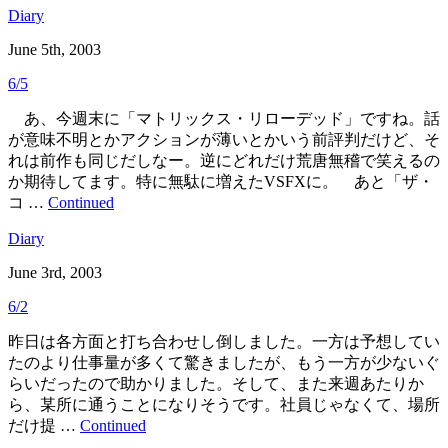
Diary
June 5th, 2003
6/5
あ、今週末に「マトリックス・リローデッド」ですね。話
が意味不明とかアクションが薄いとかいう前評判だけど、そ
れは前作も同じだしなー。逆にどれだけ荒唐無稽で笑えるの
か期待してます。特に無駄に増えたVSFXに。 あと「ザ・
コ …
Continued
Diary
June 3rd, 2003
6/2
昨日は各方面と打ち合わせし倒しました。一方は予想してい
たのより仕事量が多くて驚きましたが、もう一方が少ないぐ
らいだったので助かりました。そして、また来週あたりか
ら、某所に通うことになりそうです。社員じゃなくて、場所
だけ提 …
Continued