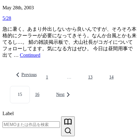
May 28th, 2003
5/28
急に暑く。あまり外出しないから良いんですが、そろそろ本
格的にクーラーが必要になってきそう。なんか台風とかも来
てるし…。 鯖の雑談掲示板で、犬山社長がコガイについて
フォローしてます。気になる方はぜひ。 今日は昼間用事で
出て …
Continued
Previous
1
…
13
14
投
15
16
Next
稿
の
Label
ペ
ー
ジ