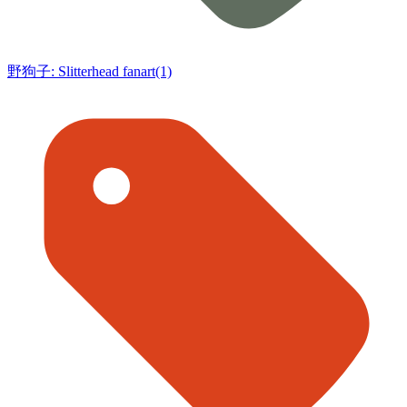
野狗子: Slitterhead fanart(1)