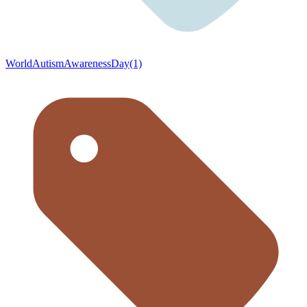
WorldAutismAwarenessDay(1)