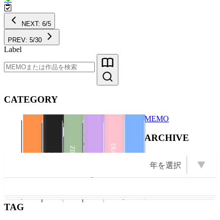
NEXT: 6/5
PREV: 5/30
Label
CATEGORY
MEMO
Illustration
ARCHIVE
Illustration
Books
ZINE
DIARY
ZINE
Illustration
BOOKS
PHOTO
年を選択
BOOKS
PHOTO
OPEN Books
OPEN Photo
OPEN ZINE
OPEN
2026 (21)
2025 (22)
2009 (13)
2008 (16)
2007 (10)
2024 (11)
2011 (13)
年を選択
2023 (1)
2022 (1)
2021 (2)
2020 (6)
2019 (5)
2018 (3)
2017 (2)
2016 (5)
2015 (5)
2014 (1)
2012 (6)
2010 (6)
2006 (9)
2005 (8)
2004 (23)
Illustration
Event
2003 (43)
TAG