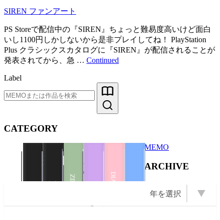
SIREN ファンアート
PS Storeで配信中の『SIREN』ちょっと難易度高いけど面白
いし1100円しかしないから是非プレイしてね！ PlayStation
Plus クラシックスカタログに『SIREN』が配信されることが
発表されてから、急 …
Continued
Label
CATEGORY
MEMO
Illustration
Books
ARCHIVE
Illustration
Books
ZINE
DIARY
ZINE
Illustration
PHOTO
年を選択
PHOTO
OPEN Books
OPEN Photo
OPEN ZINE
OPEN
2026 (22)
2025 (22)
2009 (13)
2008 (16)
2007 (10)
2024 (11)
2011 (13)
年を選択
2023 (1)
2022 (1)
2021 (2)
2020 (6)
2019 (5)
2018 (3)
2017 (2)
2016 (5)
2015 (5)
2014 (1)
2012 (6)
2010 (6)
2006 (9)
2005 (8)
Books
2004 (23)
Illustration
Event
2003 (43)