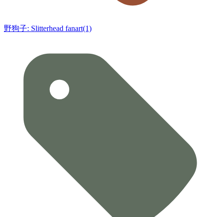
野狗子: Slitterhead fanart(1)