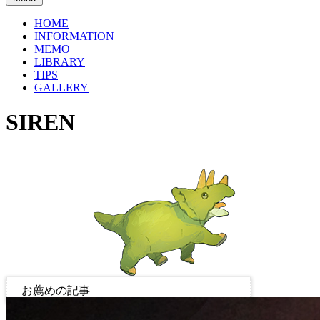
HOME
INFORMATION
MEMO
LIBRARY
TIPS
GALLERY
SIREN
お薦めの記事