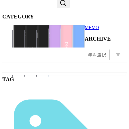
CATEGORY
MEMO
Illustration
Books
ZINE
ARCHIVE
Illustration
Books
ZINE
DIARY
Illustration
PHOTO
年を選択
EVENT
PHOTO
OPEN Books
OPEN Photo
OPEN ZINE
OPEN
2026 (22)
2025 (22)
2009 (13)
2008 (16)
2007 (10)
2024 (11)
2011 (13)
年を選択
2023 (1)
2022 (1)
2021 (2)
2020 (6)
2019 (5)
2018 (3)
2017 (2)
2016 (5)
2015 (5)
2014 (1)
2012 (6)
2010 (6)
2006 (9)
2005 (8)
Books
2004 (23)
Illustration
2003 (43)
ZINE
TAG