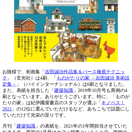
お陰様で、初画集「
吉田誠治作品集＆パース徹底テクニッ
ク
」（玄光社）は4刷、「
ものがたりの家 －吉田誠治 美術設
定集－
」（パイインターナショナル）は6刷となりました。
また、表紙を担当した「
建築知識
」2019年10月号も異例の4
刷となっています。ありがとうございます。特に、「ものが
たりの家」は紀伊國屋書店のスタッフが選ぶ「
キノベス！
2021
」の12位に選んでいただけるなど、あちこちで話題にし
ていただけて光栄の至りです。
月刊「
建築知識
」の表紙を、2021年の1年間担当させていた