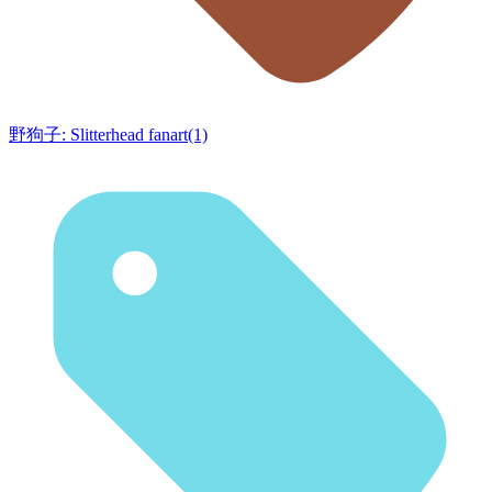
野狗子: Slitterhead fanart(1)