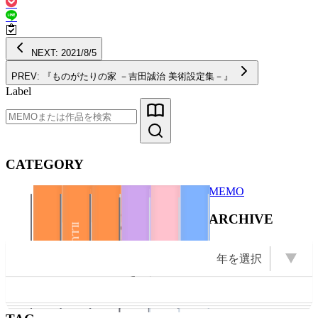
NEXT: 2021/8/5
PREV: 『ものがたりの家 －吉田誠治 美術設定集－』
Label
CATEGORY
MEMO
Diary
ARCHIVE
Illustration
Books
ZINE
ILLUSTRATION
ILLUSTRATION
BOOKS
PHOTO
年を選択
BOOKS
PHOTO
OPEN Books
OPEN Photo
OPEN ZINE
OPEN
2026 (22)
2025 (22)
2009 (13)
2008 (16)
2007 (10)
2024 (11)
2011 (13)
年を選択
2023 (1)
2022 (1)
2021 (2)
2020 (6)
2019 (5)
2018 (3)
2017 (2)
2016 (5)
2015 (5)
2014 (1)
2012 (6)
2010 (6)
2006 (9)
2005 (8)
ZINE
2004 (23)
Illustration
Event
Diary
2003 (43)