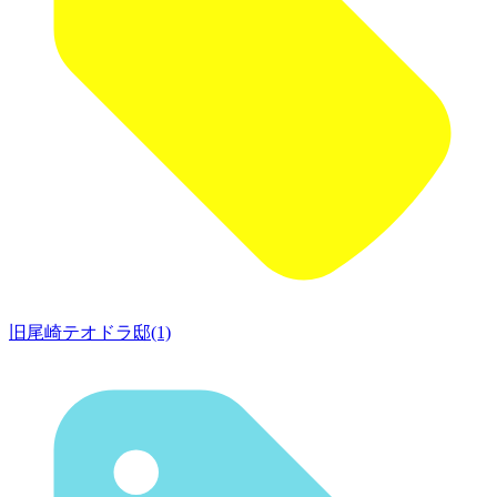
旧尾崎テオドラ邸(1)