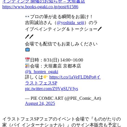
インティング 開催のお知らせ – 大垣書店
https://www.books-ogaki.co.jp/post/61586
プロの筆が走る瞬間をお届け！
吉田誠治さん（
@yoshida_seiji
）のラ
イブペインティング＆トークショー🖊
🖊🖊
会場でも配信でもお楽しみください
日時：8/31(日) 14:00~16:00
会場：大垣書店 京都本店
@k_honten_ogaki
詳しくは
https://t.co/1aVeFLDbPo
#イ
ラストフェスSP
pic.twitter.com/Z9VgSUVfys
— PIE COMIC ART (@PIE_Comic_Art)
August 24, 2025
イラストフェスSPフェアのイベント会場で『ものがたりの
家（パイ インターナショナル）』のサイン本販売も予定し