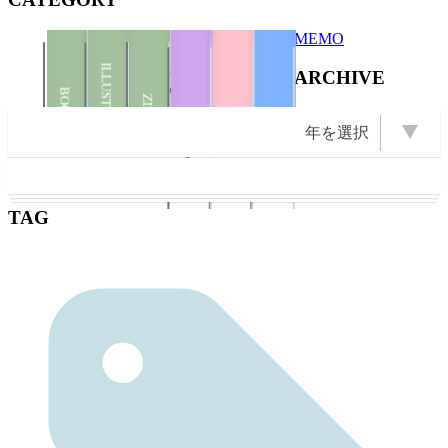
MEMO
Photo
Diary
ILLUSTRATION
ARCHIVE
Illustration
Books
ZINE
BOOKS
ZINE
ILLUSTRATION
BOOKS
年を選択
OPEN Books
OPEN Photo
OPEN ZINE
OPEN
2026 (21)
2025 (22)
2009 (13)
2008 (16)
2007 (10)
2024 (11)
2011 (13)
年を選択
2023 (1)
2022 (1)
2021 (2)
2020 (6)
2019 (5)
2018 (3)
2017 (2)
2016 (5)
2015 (5)
2014 (1)
2012 (6)
2010 (6)
2006 (9)
2005 (8)
2004 (23)
Photo
Illustration
Event
Diary
2003 (43)
TAG