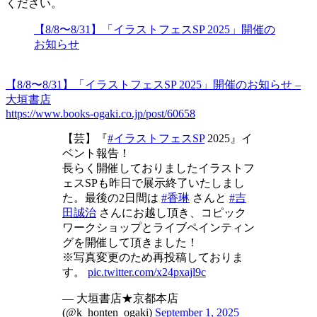
ください。
【8/8〜8/31】「イラストフェスSP 2025」開催の
お知らせ
【8/8〜8/31】「イラストフェスSP 2025」開催のお知らせ –
大垣書店
https://www.books-ogaki.co.jp/post/60658
【芸】『
#イラストフェスSP
2025』イ
ベント報告！
長らく開催しておりましたイラストフ
ェスSPも昨日で展示終了いたしまし
た。最後の2日間は
#香琳
さんと
#吉
田誠治
さんにお越し頂き、コピック
ワークショップとライブペインティン
グを開催して頂きました！
※写真変更のため再投稿しておりま
す。
pic.twitter.com/x24pxajl9c
— 大垣書店★京都本店
(@k_honten_ogaki)
September 1, 2025