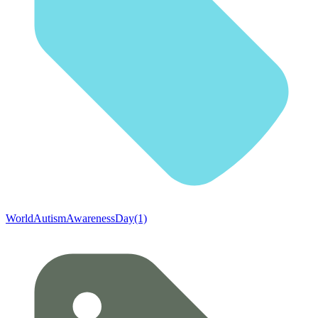
WorldAutismAwarenessDay(1)