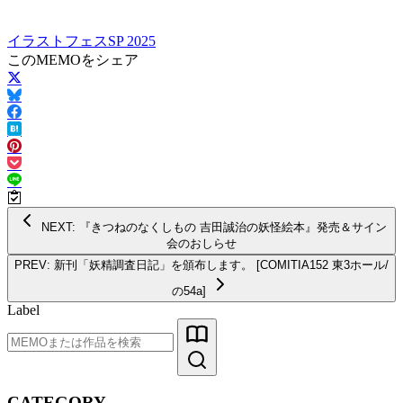
イラストフェスSP 2025
このMEMOをシェア
NEXT: 『きつねのなくしもの 吉田誠治の妖怪絵本』発売＆サイン
会のおしらせ
PREV: 新刊「妖精調査日記」を頒布します。 [COMITIA152 東3ホール/
の54a]
Label
CATEGORY