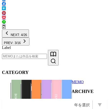
NEXT: 4/26
PREV: 3/16
Label
CATEGORY
MEMO
Illustration
ARCHIVE
Illustration
Books
ZINE
BOOKS
DIARY
BOOKS
PHOTO
年を選択
OPEN Books
OPEN Photo
OPEN ZINE
OPEN