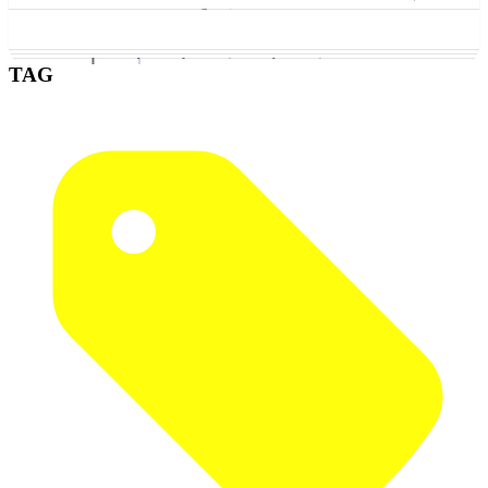
Illustration
EVENT
PHOTO
2026 (22)
2025 (22)
2009 (13)
2008 (16)
2007 (10)
2024 (11)
2011 (13)
年を選択
2023 (1)
2022 (1)
2021 (2)
2020 (6)
2019 (5)
2018 (3)
2017 (2)
2016 (5)
2015 (5)
2014 (1)
2012 (6)
2010 (6)
2006 (9)
2005 (8)
ZINE
2004 (23)
Illustration
2003 (43)
TAG