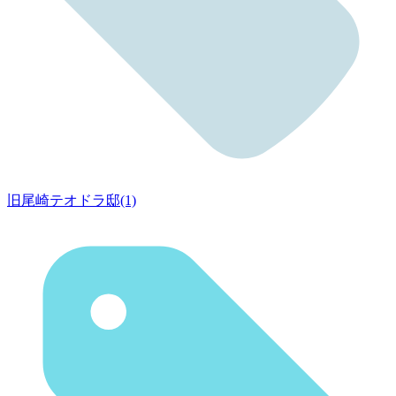
旧尾崎テオドラ邸(1)