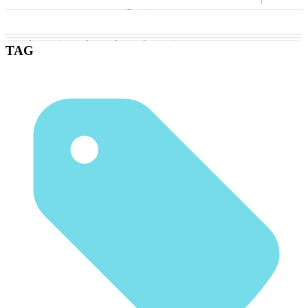
BOOKS
EVENT
DIARY
OPEN
2026 (21)
2025 (22)
2009 (13)
2008 (16)
2007 (10)
2024 (11)
2011 (13)
年を選択
2023 (1)
2022 (1)
2021 (2)
2020 (6)
2019 (5)
2018 (3)
2017 (2)
2016 (5)
2015 (5)
2014 (1)
2012 (6)
2010 (6)
2006 (9)
2005 (8)
ZINE
2004 (23)
Illustration
2003 (43)
TAG