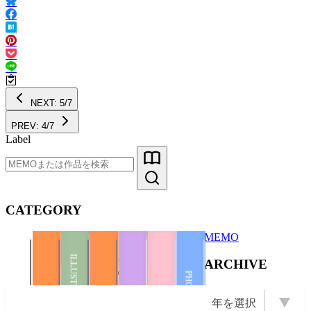
NEXT: 5/7
PREV: 4/7
Label
CATEGORY
MEMO
ILLUSTRATION
ARCHIVE
Illustration
Books
ZINE
PHOTO
ILLUSTRATION
PHOTO
BOOKS
年を選択
OPEN Books
OPEN Photo
OPEN ZINE