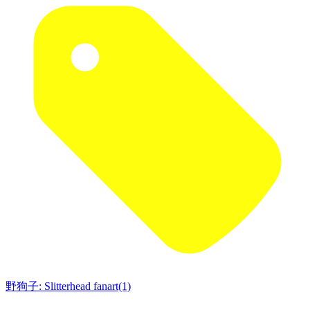
野狗子: Slitterhead fanart(1)