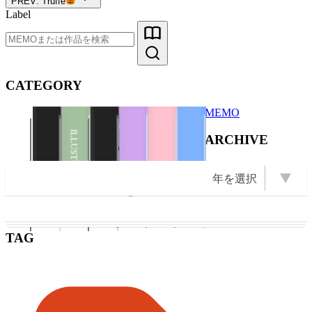
PREV: Truffe
Label
CATEGORY
MEMO
Books
ZINE
ILLUSTRATION
ARCHIVE
Illustration
Books
ZINE
ILLUSTRATION
PHOTO
年を選択
EVENT
PHOTO
OPEN Books
OPEN Photo
OPEN ZINE
DIARY
OPEN
2026 (21)
2025 (22)
2009 (13)
2008 (16)
2007 (10)
2024 (11)
2011 (13)
年を選択
2023 (1)
2022 (1)
2021 (2)
2020 (6)
2019 (5)
2018 (3)
2017 (2)
2016 (5)
2015 (5)
2014 (1)
2012 (6)
2010 (6)
2006 (9)
2005 (8)
Books
2004 (23)
Illustration
2003 (43)
ZINE
TAG