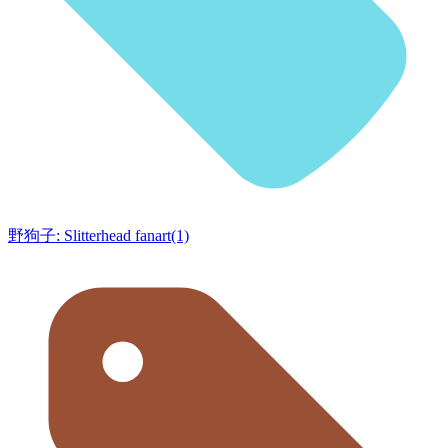
野狗子: Slitterhead fanart(1)