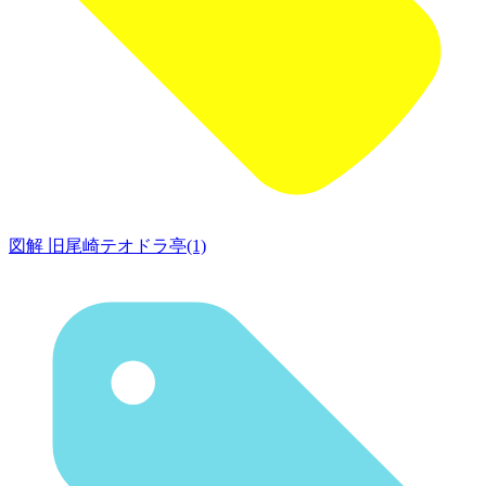
図解 旧尾崎テオドラ亭(1)