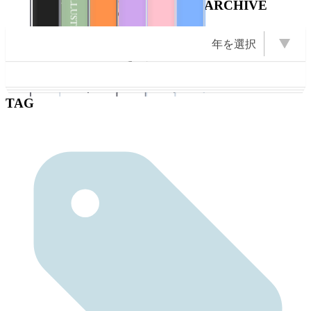
ILLUSTRATION
ARCHIVE
Illustration
Books
ZINE
ILLUSTRATION
PHOTO
年を選択
PHOTO
OPEN Books
OPEN Photo
OPEN ZINE
OPEN
2026 (22)
2025 (22)
2009 (13)
2008 (16)
2007 (10)
2024 (11)
2011 (13)
年を選択
2023 (1)
2022 (1)
2021 (2)
2020 (6)
2019 (5)
2018 (3)
2017 (2)
2016 (5)
2015 (5)
2014 (1)
2012 (6)
2010 (6)
2006 (9)
2005 (8)
ZINE
Books
2004 (23)
Illustration
Event
Diary
2003 (43)
TAG