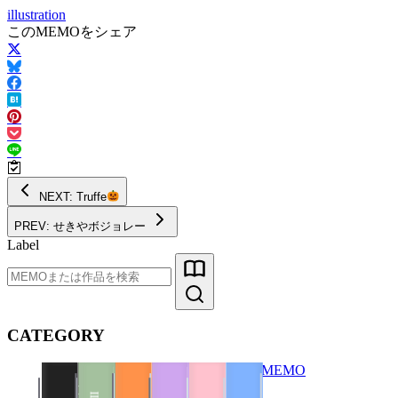
illustration
このMEMOをシェア
NEXT: Truffe
PREV: せきやボジョレー
Label
CATEGORY
MEMO
Books
Diary