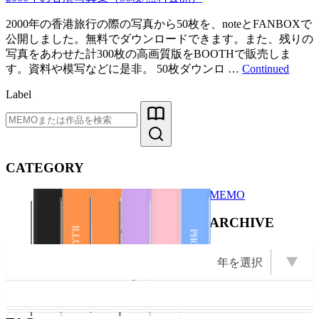
2000年の香港旅行の際の写真から50枚を、noteとFANBOXで
公開しました。無料でダウンロードできます。また、残りの
写真をあわせた計300枚の高画質版をBOOTHで販売しま
す。資料や模写などに是非。 50枚ダウンロ …
Continued
Label
CATEGORY
MEMO
Books
ARCHIVE
Illustration
Books
ZINE
ILLUSTRATION
PHOTO
PHOTO
ILLUSTRATION
年を選択
OPEN Books
OPEN Photo
OPEN ZINE
DIARY
OPEN
2026 (22)
2025 (22)
2009 (13)
2008 (16)
2007 (10)
2024 (11)
2011 (13)
年を選択
2023 (1)
2022 (1)
2021 (2)
2020 (6)
2019 (5)
2018 (3)
2017 (2)
2016 (5)
2015 (5)
2014 (1)
2012 (6)
2010 (6)
2006 (9)
2005 (8)
ZINE
Books
2004 (23)
Illustration
Event
2003 (43)