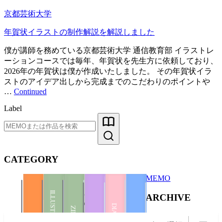
京都芸術大学
年賀状イラストの制作解説を解説しました
僕が講師を務めている京都芸術大学 通信教育部 イラストレ
ーションコースでは毎年、年賀状を先生方に依頼しており、
2026年の年賀状は僕が作成いたしました。 その年賀状イラ
ストのアイデア出しから完成までのこだわりのポイントや
…
Continued
Label
CATEGORY
MEMO
Photo
ILLUSTRATION
ARCHIVE
Illustration
Books
ZINE
DIARY
ZINE
ILLUSTRATION
BOOKS