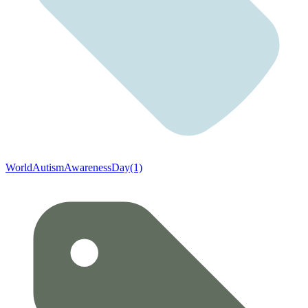
WorldAutismAwarenessDay(1)