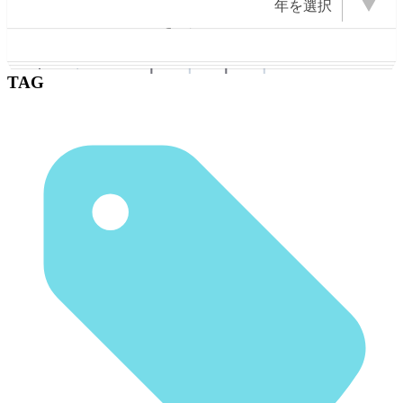
年を選択
BOOKS
OPEN Books
OPEN Photo
OPEN ZINE
OPEN
2026 (22)
2025 (22)
2009 (13)
2008 (16)
2007 (10)
2024 (11)
2011 (13)
年を選択
2023 (1)
2022 (1)
2021 (2)
2020 (6)
2019 (5)
2018 (3)
2017 (2)
2016 (5)
2015 (5)
2014 (1)
2012 (6)
2010 (6)
2006 (9)
2005 (8)
2004 (23)
Photo
Illustration
Event
2003 (43)
TAG