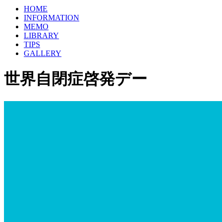
HOME
INFORMATION
MEMO
LIBRARY
TIPS
GALLERY
世界自閉症啓発デー