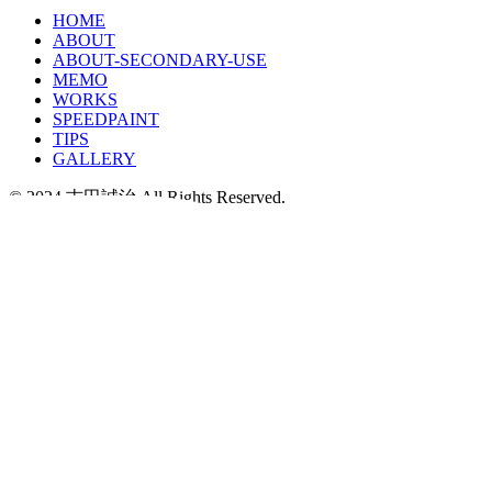
HOME
ABOUT
ABOUT-SECONDARY-USE
MEMO
WORKS
SPEEDPAINT
TIPS
GALLERY
© 2024 吉田誠治 All Rights Reserved.