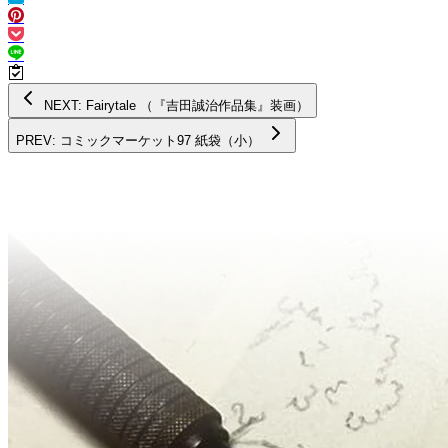
NEXT: Fairytale （『吉田誠治作品集』装画）
PREV: コミックマーケット97 紙袋（小）