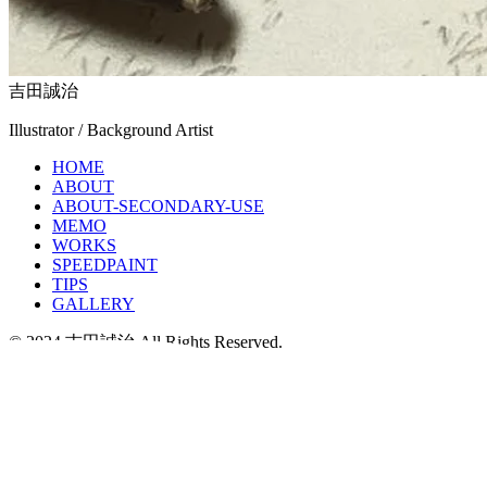
吉田誠治
Illustrator / Background Artist
HOME
ABOUT
ABOUT-SECONDARY-USE
MEMO
WORKS
SPEEDPAINT
TIPS
GALLERY
© 2024 吉田誠治 All Rights Reserved.